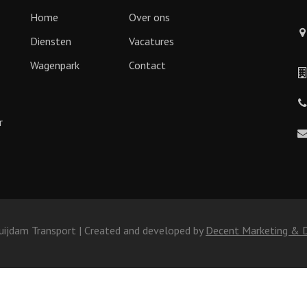
Home
Over ons
Diensten
Vacatures
Wagenpark
Contact
r
uijdam Transport | Created and developed by
Decent Marketing & 