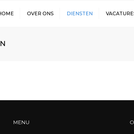
HOME
OVER ONS
DIENSTEN
VACATURE
CONTAINER
VACATURE CHAUF
TRANSPORT
ON
VERTICAAL LADEN
ZEECONTAINERS
WALKING FLOOR
TRANSPORT
TANKTRANSPORT
MENU
C